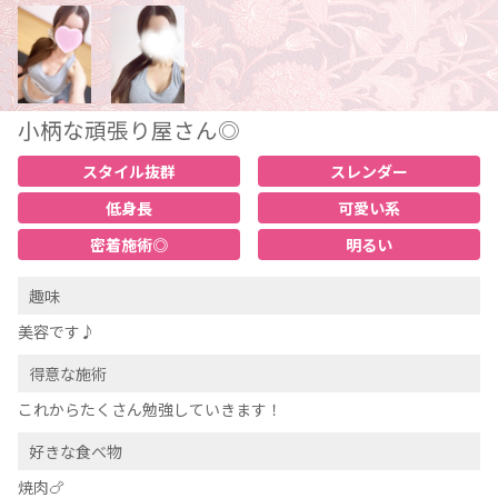
小柄な頑張り屋さん◎
スタイル抜群
スレンダー
低身長
可愛い系
密着施術◎
明るい
趣味
美容です♪
得意な施術
これからたくさん勉強していきます！
好きな食べ物
焼肉🍗