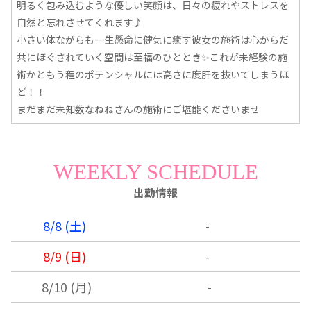
明るく包み込むような優しい笑顔は、日々の疲れやストレスを
自然と忘れさせてくれます♪
小さい体ながらも一生懸命に健気に癒す彼女の施術は心からだ
共にほぐされていく空間は至福のひととき✨これが未経験の施
術かともう程のポテンシャルには高さに度肝を抜いてしまうほ
ど！！
まだまだ未知数なねねさんの施術にご堪能くださいませ
WEEKLY SCHEDULE
出勤情報
8/8 (土)
-
8/9 (日)
-
8/10 (月)
-