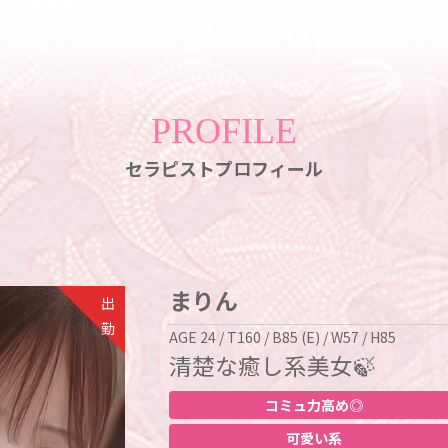
PROFILE
セラピストプロフィール
まりん
出
勤
AGE 24 / T160 / B85 (E) / W57 / H85
清楚な癒し系美女🍃
コミュ力高め◎
可愛い系