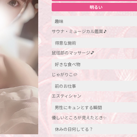
明るい
趣味
サウナ・ミュージカル鑑賞🎵
得意な施術
鼠径部のマッサージ💕
好きな食べ物
じゃがりこ🥔
前のお仕事
エスティシャン
男性にキュンとする瞬間
優しいところが見えたとき✨
休みの日何してる？