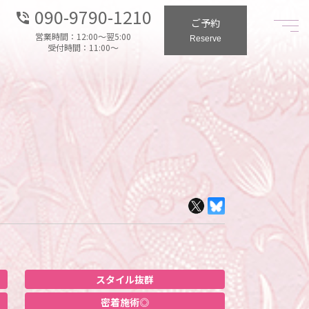
090-9790-1210
phone_in_talk
ご予約
営業時間：12:00～翌5:00
Reserve
受付時間：11:00～
スタイル抜群
密着施術◎