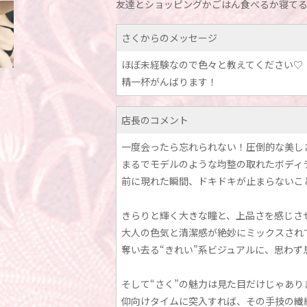
友達とショッピングかごはん食べるか寝て
さくからのメッセージ
ほぼ未経験なので色々と教えてください♡
精一杯がんばります！
店長のコメント
一度会ったら忘れられない！圧倒的な美し
まるでモデルのような均整の取れたボディ
前に現れた瞬間、ドキドキが止まらないこ
きらりと輝く大きな瞳と、上品さを感じさ
大人の色気と清潔感が絶妙にミックスされ
奪い去る“きれい”系ビジュアルに、思わず
そして“さく”の魅力は見た目だけじゃあり
仰向けタイムに突入すれば、その手技の繊