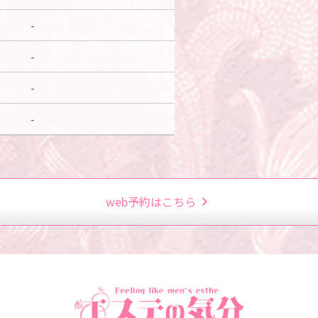
-
-
-
-
web予約はこちら
chevron_right