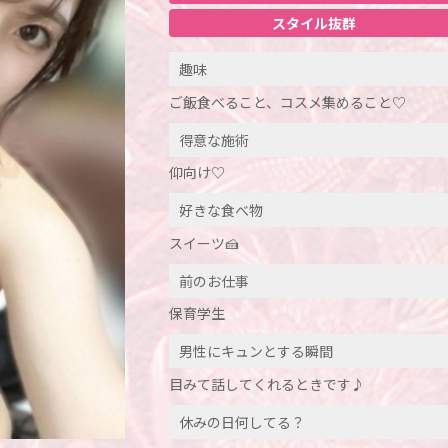
スタイル抜群
趣味
ご飯食べること、コスメ集めること♡
得意な施術
仰向け♡
好きな食べ物
スイーツ🍰
前のお仕事
保育学生
男性にキュンとする瞬間
目みて話してくれるときです♪
休みの日何してる？